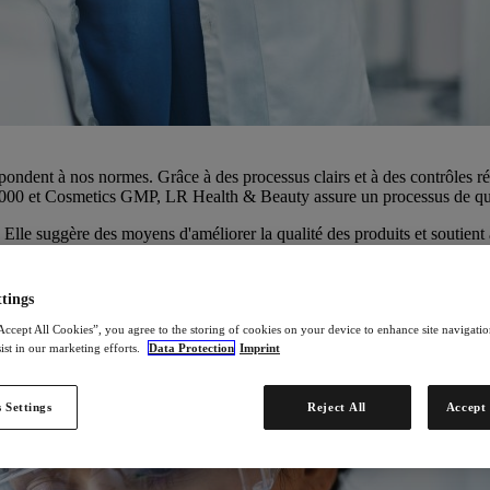
épondent à nos normes. Grâce à des processus clairs et à des contrôles rég
22000 et Cosmetics GMP, LR Health & Beauty assure un processus de qu
. Elle suggère des moyens d'améliorer la qualité des produits et soutient 
tings
Accept All Cookies”, you agree to the storing of cookies on your device to enhance site navigation
ist in our marketing efforts.
Data Protection
Imprint
 Settings
Reject All
Accept 