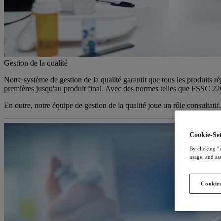
Gestion de la qualité
Notre système de gestion de la qualité garantit que tous les produits r
premières jusqu'au produit final. Avec des normes telles que FSSC 
En outre, notre équipe de gestion de la qualité joue un rôle consultatif
Cookie-Set
By clicking “
usage, and ass
Cookies