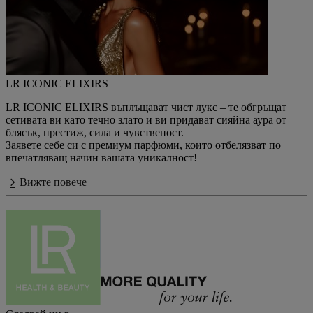
LR ICONIC ELIXIRS
LR ICONIC ELIXIRS въплъщават чист лукс – те обгръщат
сетивата ви като течно злато и ви придават сияйна аура от
блясък, престиж, сила и чувственост.
Заявете себе си с премиум парфюми, които отбелязват по
впечатляващ начин вашата уникалност!
Вижте повече