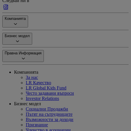
Следвай ни в
Компанията
Бизнес модел
Правна Информация
Компанията
За нас
LR Качество
LR Global Kids Fund
Често задавани въпроси
Investor Relations
Бизнес модел
Социални Продажби
Пътят на сътрудниците
Възможности за доходи
Признание
Членство в асоциации