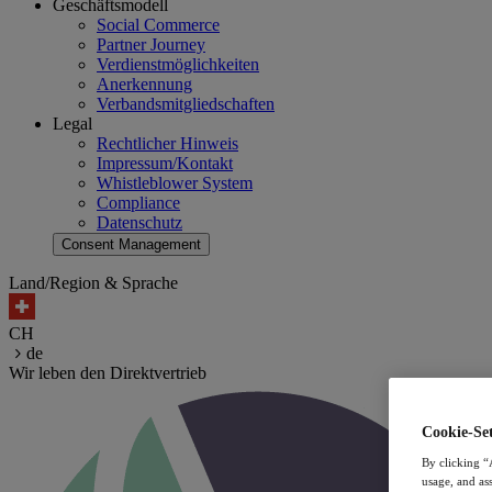
Geschäftsmodell
Social Commerce
Partner Journey
Verdienstmöglichkeiten
Anerkennung
Verbandsmitgliedschaften
Legal
Rechtlicher Hinweis
Impressum/Kontakt
Whistleblower System
Compliance
Datenschutz
Consent Management
Land/Region & Sprache
CH
de
Wir leben den Direktvertrieb
Cookie-Set
By clicking “
usage, and ass