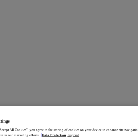
tings
Accept All Cookies”, you agree to the storing of cookies on your device to enhance site navigation
ist in our marketing efforts.
Data Protection
Imprint