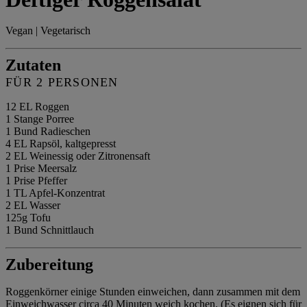
Vegan | Vegetarisch
Zutaten
FÜR 2 PERSONEN
12 EL Roggen
1 Stange Porree
1 Bund Radieschen
4 EL Rapsöl, kaltgepresst
2 EL Weinessig oder Zitronensaft
1 Prise Meersalz
1 Prise Pfeffer
1 TL Apfel-Konzentrat
2 EL Wasser
125g Tofu
1 Bund Schnittlauch
Zubereitung
Roggenkörner einige Stunden einweichen, dann zusammen mit dem
Einweichwasser circa 40 Minuten weich kochen. (Es eignen sich für