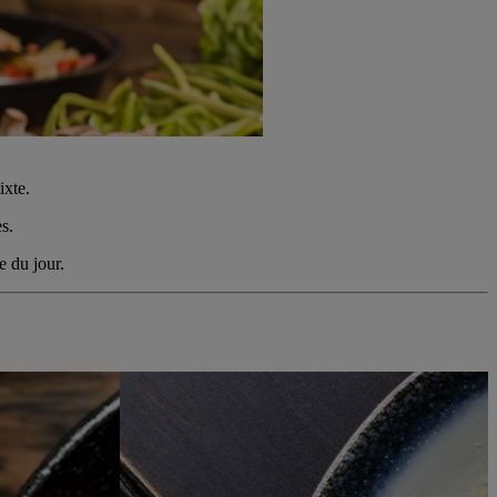
ixte.
s.
e du jour.