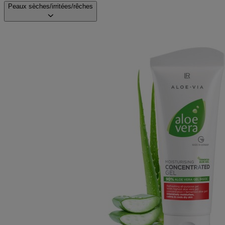
Peaux sèches/irritées/rêches