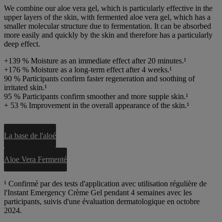
We combine our
aloe vera gel
, which is particularly effective in the
upper layers of the skin, with
fermented aloe vera gel
, which has a
smaller molecular structure due to fermentation. It can be absorbed
more easily and quickly by the skin and therefore has a particularly
deep effect.
+139 %
Moisture as an immediate effect after 20 minutes.¹
+176 %
Moisture as a long-term effect after 4 weeks.¹
90 %
Participants confirm faster regeneration and soothing of
irritated skin.¹
95 %
Participants confirm smoother and more supple skin.¹
+ 53 %
Improvement in the overall appearance of the skin.¹
La base de l'aloé
Aloe Vera Fermenté
¹ Confirmé par des tests d'application avec utilisation régulière de
l'Instant Emergency Crème Gel pendant 4 semaines avec les
participants, suivis d'une évaluation dermatologique en octobre
2024.