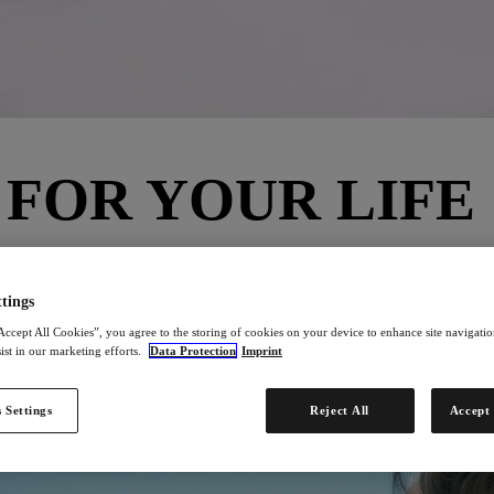
FOR YOUR LIFE
en wir den Menschen eine bessere Lebensqualität durch hochwertige P
tings
Accept All Cookies”, you agree to the storing of cookies on your device to enhance site navigation
ist in our marketing efforts.
Data Protection
Imprint
glichkeit, sich ein eigenes Business aufzubauen und ihr Potenzial zu e
 Settings
Reject All
Accept 