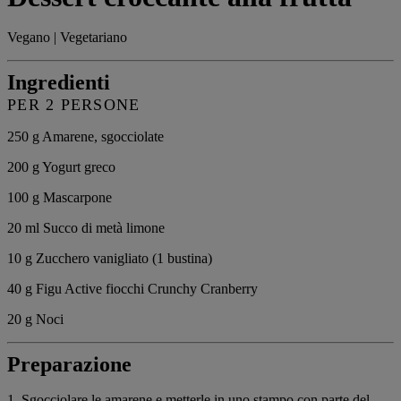
Vegano | Vegetariano
Ingredienti
PER 2 PERSONE
250 g
Amarene, sgocciolate
200 g
Yogurt greco
100 g
Mascarpone
20 ml
Succo di metà limone
10 g
Zucchero vanigliato (1 bustina)
40 g
Figu Active fiocchi Crunchy Cranberry
20 g
Noci
Preparazione
1. Sgocciolare le amarene e metterle in uno stampo con parte del