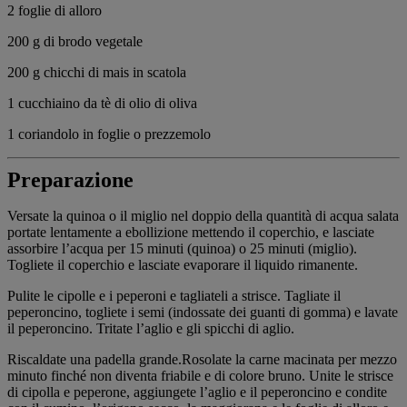
2
foglie di alloro
200 g
di brodo vegetale
200 g
chicchi di mais in scatola
1 cucchiaino da tè
di olio di oliva
1
coriandolo in foglie o prezzemolo
Preparazione
Versate la quinoa o il miglio nel doppio della quantità di acqua salata
portate lentamente a ebollizione mettendo il coperchio, e lasciate
assorbire l’acqua per 15 minuti (quinoa) o 25 minuti (miglio).
Togliete il coperchio e lasciate evaporare il liquido rimanente.
Pulite le cipolle e i peperoni e tagliateli a strisce. Tagliate il
peperoncino, togliete i semi (indossate dei guanti di gomma) e lavate
il peperoncino. Tritate l’aglio e gli spicchi di aglio.
Riscaldate una padella grande.Rosolate la carne macinata per mezzo
minuto finché non diventa friabile e di colore bruno. Unite le strisce
di cipolla e peperone, aggiungete l’aglio e il peperoncino e condite