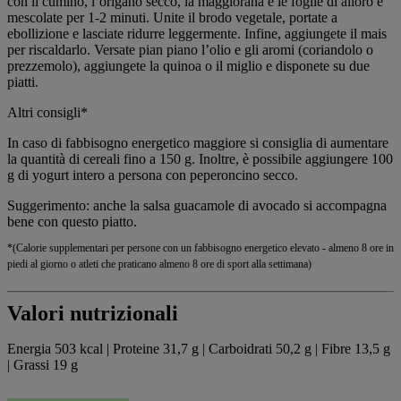
con il cumino, l’origano secco, la maggiorana e le foglie di alloro e
mescolate per 1-2 minuti. Unite il brodo vegetale, portate a
ebollizione e lasciate ridurre leggermente. Infine, aggiungete il mais
per riscaldarlo. Versate pian piano l’olio e gli aromi (coriandolo o
prezzemolo), aggiungete la quinoa o il miglio e disponete su due
piatti.
Altri consigli*
In caso di fabbisogno energetico maggiore si consiglia di aumentare
la quantità di cereali fino a 150 g. Inoltre, è possibile aggiungere 100
g di yogurt intero a persona con peperoncino secco.
Suggerimento: anche la salsa guacamole di avocado si accompagna
bene con questo piatto.
*(Calorie supplementari per persone con un fabbisogno energetico elevato - almeno 8 ore in
piedi al giorno o atleti che praticano almeno 8 ore di sport alla settimana)
Valori nutrizionali
Energia 503 kcal | Proteine 31,7 g | Carboidrati 50,2 g | Fibre 13,5 g
| Grassi 19 g