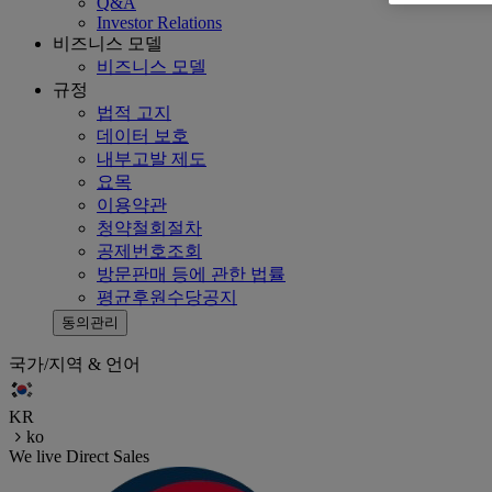
Q&A
Investor Relations
비즈니스 모델
비즈니스 모델
규정
법적 고지
데이터 보호
내부고발 제도
요목
이용약관
청약철회절차
공제번호조회
방문판매 등에 관한 법률
평균후원수당공지
동의관리
국가/지역 & 언어
KR
ko
We live Direct Sales