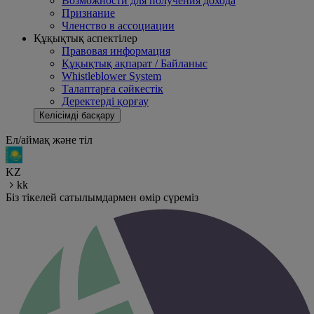
Возможности для получения дохода
Признание
Членство в ассоциации
Құқықтық аспектілер
Правовая информация
Құқықтық ақпарат / Байланыс
Whistleblower System
Талаптарға сәйкестік
Деректерді қорғау
Келісімді басқару
Ел/аймақ және тіл
KZ
kk
Біз тікелей сатылымдармен өмір сүреміз