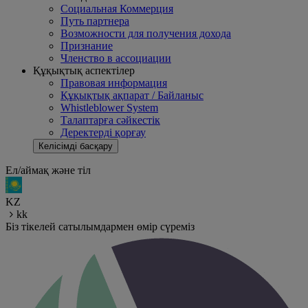
Социальная Коммерция
Путь партнера
Возможности для получения дохода
Признание
Членство в ассоциации
Құқықтық аспектілер
Правовая информация
Құқықтық ақпарат / Байланыс
Whistleblower System
Талаптарға сәйкестік
Деректерді қорғау
Келісімді басқару
Ел/аймақ және тіл
KZ
kk
Біз тікелей сатылымдармен өмір сүреміз