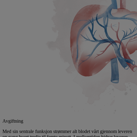
Avgiftning
Med sin sentrale funksjon strømmer alt blodet vårt gjennom leveren
en gang hvert tredje til femte minutt. I mellomtiden bidrar leveren