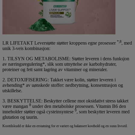
*,8
LR LIFETAKT Leverstøtte støtter kroppens egne prosesser
, med
unik 3-veis kombinasjon:
1. TILSYN OG METABOLISME:
Støtter leveren i dens funksjon
av næringsregulering*, slik som utnyttelse av karbohydrater,
proteiner og fett samt lagring av vitaminer og mineraler.
2. DETOXIFISERING:
Takket være kolin, støtter leveren i
avhending* av uønskede stoffer: nedbrytning, konsentrasjon og
utskillelse.
3. BESKYTTELSE:
Beskytter cellene mot oksidativt stress takket
8
være mangan
under den metabolske prosessen. Vitamin B6 den
9
inneholder støtter også cysteinsyntese
, som beskytter leveren med
glutation og taurin.
Kosttilskudd er ikke en erstatning for et variert og balansert kosthold og en sunn livsstil.