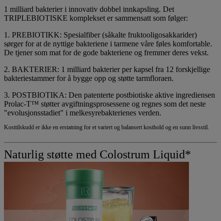
1 milliard bakterier i innovativ dobbel innkapsling. Det
TRIPLE
BIOTISKE komplekset er sammensatt som følger:
1. PREBIOTIKK:
Spesialfiber (såkalte fruktooligosakkarider)
sørger for at de nyttige bakteriene i tarmene våre føles komfortable.
De tjener som mat for de gode bakteriene og fremmer deres vekst.
2. BAKTERIER:
1 milliard bakterier per kapsel fra 12 forskjellige
bakteriestammer for å bygge opp og støtte tarmfloraen.
3. POSTBIOTIKA:
Den patenterte postbiotiske aktive ingrediensen
Prolac-T™ støtter avgiftningsprosessene og regnes som det neste
"evolusjonsstadiet" i melkesyrebakterienes verden.
Kosttilskudd er ikke en erstatning for et variert og balansert kosthold og en sunn livsstil.
Naturlig støtte med Colostrum Liquid*