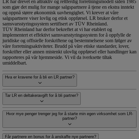
LR har drevet en attraktiv og rettferdig forretningsmodell siden 1985
som gjør det mulig for mange salgspartnere å tjene en ekstra inntekt
og oppnå større økonomisk uavhengighet. Vi krever at våre
salgspartnere viser lovlig og etisk oppførsel. LR bruker derfor et
samsvarsstyringssystem sertifisert av TÜV Rheinland.
TÜV Rheinland har derfor bekreftet at vi har etablert og
implementert et effektivt samsvarsstyringssystem for å oppfylle de
juridiske og offisielle forskriftene og bestemmelsene som følger av
våre forretningsaktiviteter. Brudd på våre etiske standarder, lover,
forskrifter eller annen mistenkt ulovlig oppførsel eller handlinger kan
rapporteres på vår hjemmeside. Vi vil da iverksette tiltak
umiddelbart.
Hva er kravene for å bli en LR partner?
Tar LR en deltakeravgift for å bli partner?
Hvor mye penger trenger jeg for å starte min egen virksomhet som LR-
partner?
Får partnere en bonus for å anskaffe nye partnere?