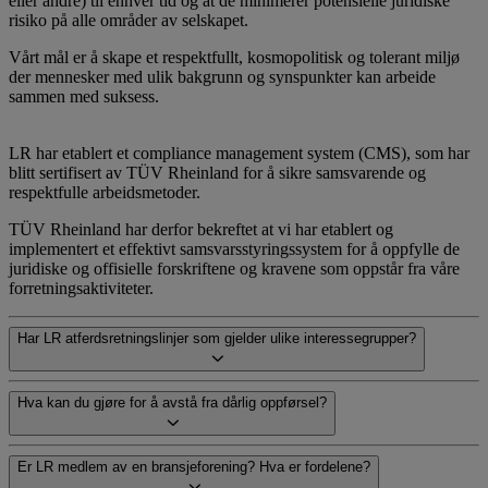
eller andre) til enhver tid og at de minimerer potensielle juridiske
risiko på alle områder av selskapet.
Vårt mål er å skape et respektfullt, kosmopolitisk og tolerant miljø
der mennesker med ulik bakgrunn og synspunkter kan arbeide
sammen med suksess.
LR har etablert et compliance management system (CMS), som har
blitt sertifisert av TÜV Rheinland for å sikre samsvarende og
respektfulle arbeidsmetoder.
TÜV Rheinland har derfor bekreftet at vi har etablert og
implementert et effektivt samsvarsstyringssystem for å oppfylle de
juridiske og offisielle forskriftene og kravene som oppstår fra våre
forretningsaktiviteter.
Har LR atferdsretningslinjer som gjelder ulike interessegrupper?
Hva kan du gjøre for å avstå fra dårlig oppførsel?
Er LR medlem av en bransjeforening? Hva er fordelene?