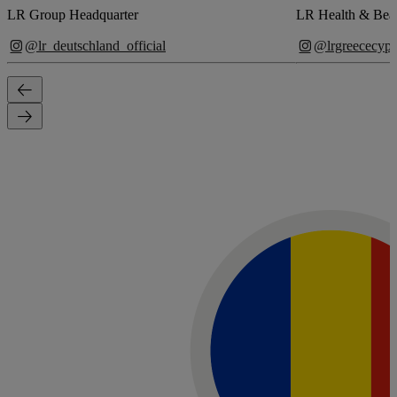
LR Group Headquarter
LR Health & Bea
@lr_deutschland_official
@lrgreececypru