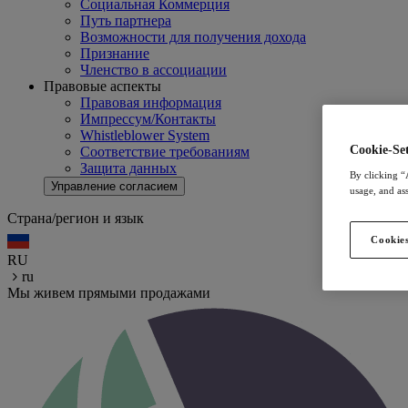
Социальная Коммерция
Путь партнера
Возможности для получения дохода
Признание
Членство в ассоциации
Правовые аспекты
Правовая информация
Импрессум/Контакты
Whistleblower System
Cookie-Set
Соответствие требованиям
Защита данных
By clicking “
Управление согласием
usage, and ass
Страна/регион и язык
Cookies
RU
ru
Мы живем прямыми продажами