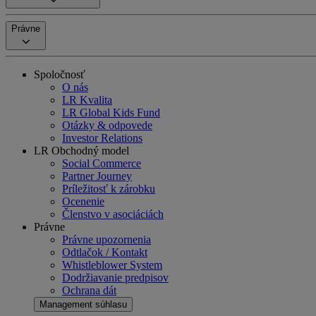
Právne
Spoločnosť
O nás
LR Kvalita
LR Global Kids Fund
Otázky & odpovede
Investor Relations
LR Obchodný model
Social Commerce
Partner Journey
Príležitosť k zárobku
Ocenenie
Členstvo v asociáciách
Právne
Právne upozornenia
Odtlačok / Kontakt
Whistleblower System
Dodržiavanie predpisov
Ochrana dát
Management súhlasu