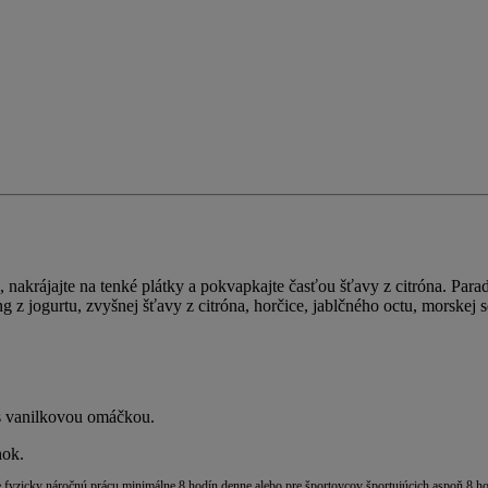
, nakrájajte na tenké plátky a pokvapkajte časťou šťavy z citróna. Par
 z jogurtu, zvyšnej šťavy z citróna, horčice, jablčného octu, morskej s
 s vanilkovou omáčkou.
nok.
 fyzicky náročnú prácu minimálne 8 hodín denne alebo pre športovcov športujúcich aspoň 8 ho