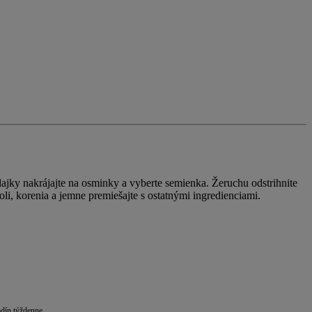
adajky nakrájajte na osminky a vyberte semienka. Žeruchu odstrihnite
oli, korenia a jemne premiešajte s ostatnými ingredienciami.
dín týždenne.