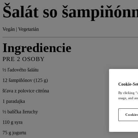
Šalát so šampiňón
Vegán | Vegetarián
Ingrediencie
PRE 2 OSOBY
½ ľadového šalátu
12 šampiňónov (125 g)
Cookie-Set
šťava z polovice citróna
By clicking “
usage, and ass
1 paradajka
½ balíčka žeruchy
Cookies
110 g syra
75 g jogurtu