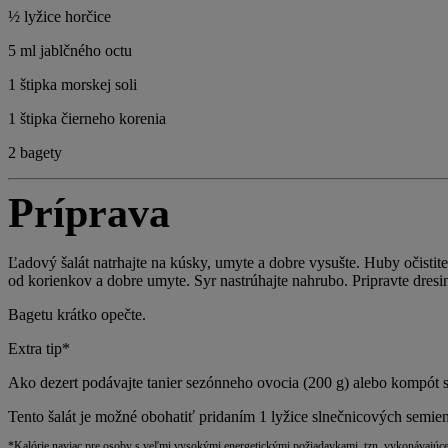
½ lyžice horčice
5 ml jablčného octu
1 štipka morskej soli
1 štipka čierneho korenia
2 bagety
Príprava
Ľadový šalát natrhajte na kúsky, umyte a dobre vysušte. Huby očistite
od korienkov a dobre umyte. Syr nastrúhajte nahrubo. Pripravte dresing
Bagetu krátko opečte.
Extra tip*
Ako dezert podávajte tanier sezónneho ovocia (200 g) alebo kompót
Tento šalát je možné obohatiť pridaním 1 lyžice slnečnicových semie
*Kalórie naviac pre osoby s veľmi vysokými energetickými požiadavkami, tzn. vykonávajúce