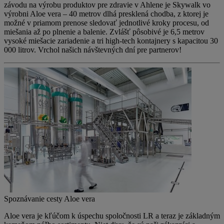
závodu na výrobu produktov pre zdravie v Ahlene je Skywalk vo
výrobni Aloe vera – 40 metrov dlhá presklená chodba, z ktorej je
možné v priamom prenose sledovať jednotlivé kroky procesu, od
miešania až po plnenie a balenie. Zvlášť pôsobivé je 6,5 metrov
vysoké miešacie zariadenie a tri high-tech kontajnery s kapacitou 30
000 litrov. Vrchol našich návštevných dní pre partnerov!
Spoznávanie cesty Aloe vera
Aloe vera je kľúčom k úspechu spoločnosti LR a teraz je základným