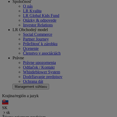
Spoločnosť
O nás
LR Kvalita
LR Global Kids Fund
Otázky & odpovede
Investor Relations
LR Obchodný model
Social Commerce
Partner Journey
Príležitosť k zárobku
Ocenenie
Členstvo v asociáciách
Právne
Právne upozornenia
Odtlačok / Kontakt
Whistleblower System
Dodržiavanie predpisov
Ochrana dát
Management súhlasu
Krajina/región a jazyk
SK
sk