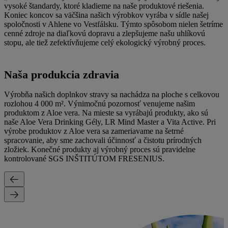
vysoké štandardy, ktoré kladieme na naše produktové riešenia.
Koniec koncov sa väčšina našich výrobkov vyrába v sídle našej
spoločnosti v Ahlene vo Vestfálsku. Týmto spôsobom nielen šetríme
cenné zdroje na diaľkovú dopravu a zlepšujeme našu uhlíkovú
stopu, ale tiež zefektívňujeme celý ekologický výrobný proces.
Naša produkcia zdravia
Výrobňa našich doplnkov stravy sa nachádza na ploche s celkovou
rozlohou 4 000 m². Výnimočnú pozornosť venujeme našim
produktom z Aloe vera. Na mieste sa vyrábajú produkty, ako sú
naše Aloe Vera Drinking Gély, LR Mind Master a Vita Active. Pri
výrobe produktov z Aloe vera sa zameriavame na šetrné
spracovanie, aby sme zachovali účinnosť a čistotu prírodných
zložiek. Konečné produkty aj výrobný proces sú pravidelne
kontrolované SGS INŠTITÚTOM FRESENIUS.