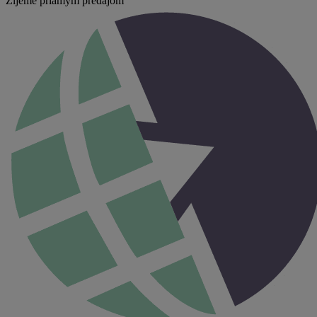
Žijeme priamym predajom