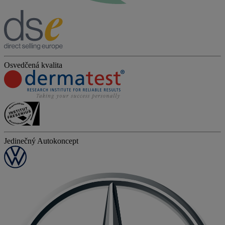
Osvedčená kvalita
Jedinečný Autokoncept