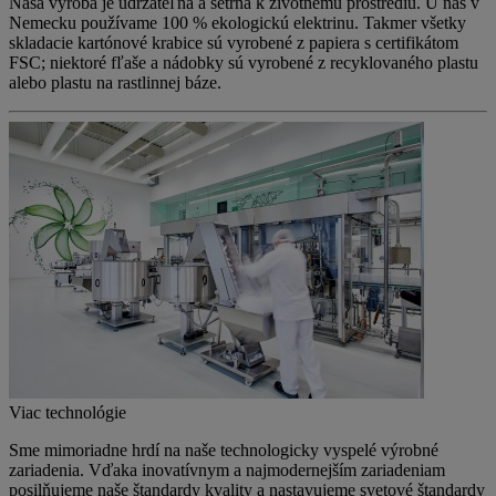
Naša výroba je udržateľná a šetrná k životnému prostrediu. U nás v
Nemecku používame 100 % ekologickú elektrinu. Takmer všetky
skladacie kartónové krabice sú vyrobené z papiera s certifikátom
FSC; niektoré fľaše a nádobky sú vyrobené z recyklovaného plastu
alebo plastu na rastlinnej báze.
Viac technológie
Sme mimoriadne hrdí na naše technologicky vyspelé výrobné
zariadenia. Vďaka inovatívnym a najmodernejším zariadeniam
posilňujeme naše štandardy kvality a nastavujeme svetové štandardy