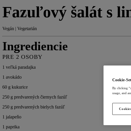
Fazuľový šalát s 
Vegán | Vegetarián
Ingrediencie
PRE 2 OSOBY
1 veľká paradajka
1 avokádo
Cookie-Set
60 g kukurice
By clicking “
usage, and ass
250 g predvarených čiernych fazúľ
250 g predvarených bielych fazúľ
Cookies
1 jalapeňo
1 paprika