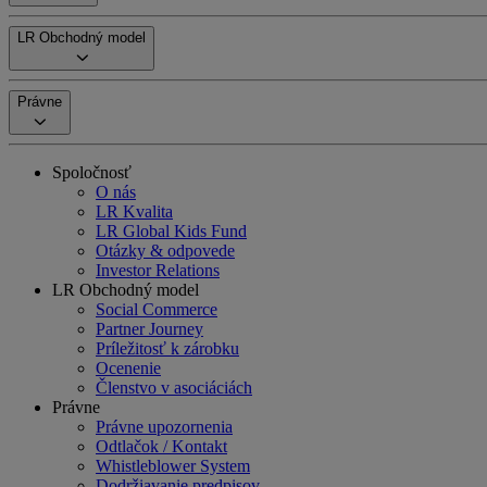
LR Obchodný model
Právne
Spoločnosť
O nás
LR Kvalita
LR Global Kids Fund
Otázky & odpovede
Investor Relations
LR Obchodný model
Social Commerce
Partner Journey
Príležitosť k zárobku
Ocenenie
Členstvo v asociáciách
Právne
Právne upozornenia
Odtlačok / Kontakt
Whistleblower System
Dodržiavanie predpisov