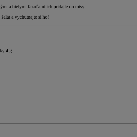
ými a bielymi fazuľami ich pridajte do misy.
šalát a vychutnajte si ho!
uky 4 g