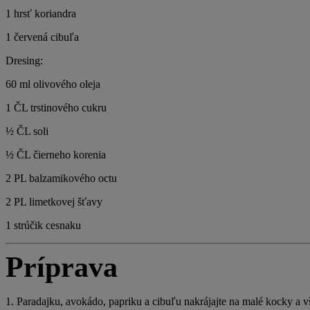
1 hrsť koriandra
1 červená cibuľa
Dresing:
60 ml olivového oleja
1 ČL trstinového cukru
½ ČL soli
½ ČL čierneho korenia
2 PL balzamikového octu
2 PL limetkovej šťavy
1 strúčik cesnaku
Príprava
1. Paradajku, avokádo, papriku a cibuľu nakrájajte na malé kocky a vš