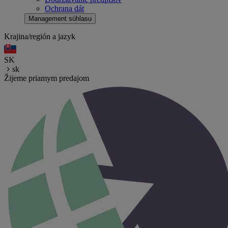
Ochrana dát
Management súhlasu
Krajina/región a jazyk
SK
sk
Žijeme priamym predajom