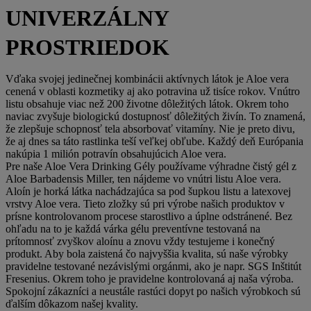
UNIVERZÁLNY
PROSTRIEDOK
Vďaka svojej jedinečnej kombinácii aktívnych látok je Aloe vera
cenená v oblasti kozmetiky aj ako potravina už tisíce rokov. Vnútro
listu obsahuje viac než 200 životne dôležitých látok. Okrem toho
naviac zvyšuje biologickú dostupnosť dôležitých živín. To znamená,
že zlepšuje schopnosť tela absorbovať vitamíny. Nie je preto divu,
že aj dnes sa táto rastlinka teší veľkej obľube. Každý deň Európania
nakúpia 1 milión potravín obsahujúcich Aloe vera.
Pre naše Aloe Vera Drinking Gély používame výhradne čistý gél z
Aloe Barbadensis Miller, ten nájdeme vo vnútri listu Aloe vera.
Aloín je horká látka nachádzajúca sa pod šupkou listu a latexovej
vrstvy Aloe vera. Tieto zložky sú pri výrobe našich produktov v
prísne kontrolovanom procese starostlivo a úplne odstránené. Bez
ohľadu na to je každá várka gélu preventívne testovaná na
prítomnosť zvyškov aloínu a znovu vždy testujeme i konečný
produkt. Aby bola zaistená čo najvyššia kvalita, sú naše výrobky
pravidelne testované nezávislými orgánmi, ako je napr. SGS Inštitút
Fresenius. Okrem toho je pravidelne kontrolovaná aj naša výroba.
Spokojní zákazníci a neustále rastúci dopyt po našich výrobkoch sú
ďalším dôkazom našej kvality.