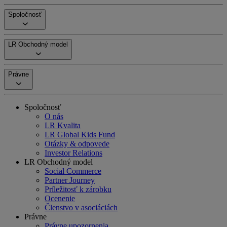
Spoločnosť
LR Obchodný model
Právne
Spoločnosť
O nás
LR Kvalita
LR Global Kids Fund
Otázky & odpovede
Investor Relations
LR Obchodný model
Social Commerce
Partner Journey
Príležitosť k zárobku
Ocenenie
Členstvo v asociáciách
Právne
Právne upozornenia