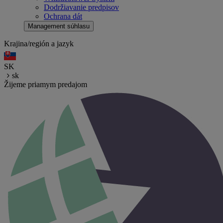
Dodržiavanie predpisov
Ochrana dát
Management súhlasu
Krajina/región a jazyk
SK
sk
Žijeme priamym predajom