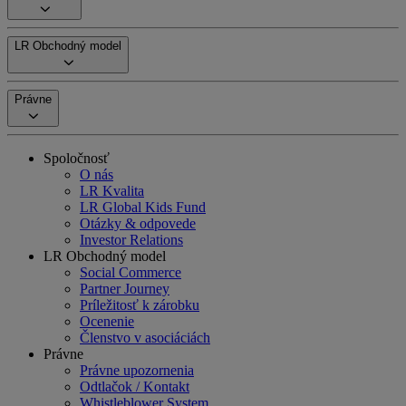
LR Obchodný model
Právne
Spoločnosť
O nás
LR Kvalita
LR Global Kids Fund
Otázky & odpovede
Investor Relations
LR Obchodný model
Social Commerce
Partner Journey
Príležitosť k zárobku
Ocenenie
Členstvo v asociáciách
Právne
Právne upozornenia
Odtlačok / Kontakt
Whistleblower System