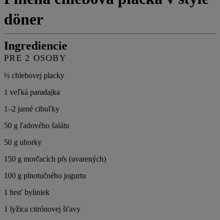
döner
Ingrediencie
PRE 2 OSOBY
½ chlebovej placky
1 veľká paradajka
1–2 jarné cibuľky
50 g ľadového šalátu
50 g uhorky
150 g morčacích pŕs (uvarených)
100 g plnotučného jogurtu
1 hrsť byliniek
1 lyžica citrónovej šťavy