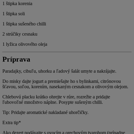
1 štipka korenia
1 štipka soli
1 štipka sušeného chilli
2 strúčiky cesnaku
1 lyžica olivového oleja
Príprava
Paradajky, cibuľu, uhorku a ľadový šalát umyte a nakrájajte.
Do misky dajte jogurt a premiešajte ho s bylinkami, citrónovou
šťavou, soľou, korením, nasekaným cesnakom a olivovým olejom.
Chlebovú placku krátko ohrejte v rúre, rozrežte a pridajte
ľubovoľné množstvo náplne. Posypte sušeným chilli.
Tip: Pridajte aromatické nakladané uhorčičky.
Extra tip*
Ako dezert podávajte s ovocím a orechovým tvarohom (prípadne