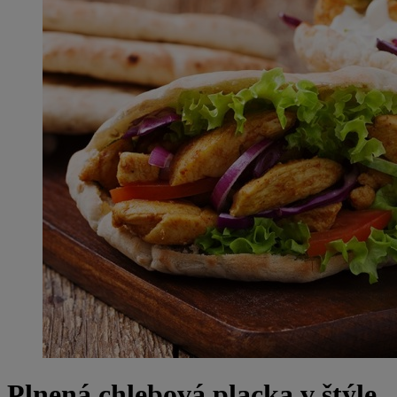
Plnená chlebová placka v štýle