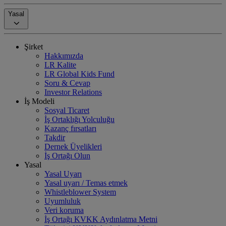
Yasal
Şirket
Hakkımızda
LR Kalite
LR Global Kids Fund
Soru & Cevap
Investor Relations
İş Modeli
Sosyal Ticaret
İş Ortaklığı Yolculuğu
Kazanç fırsatları
Takdir
Dernek Üyelikleri
İş Ortağı Olun
Yasal
Yasal Uyarı
Yasal uyarı / Temas etmek
Whistleblower System
Uyumluluk
Veri koruma
İş Ortağı KVKK Aydınlatma Metni