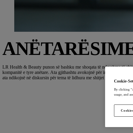
ANËTARËSIME
LR Health & Beauty punon së bashku me shoqata të ndryshme të shitjes 
kompanitë e tyre anëtare. Ata gjithashtu avokojnë për interesat e komp
ata ndikojnë në diskursin për tema të lidhura me shitjet direkte.
Cookie-Set
By clicking “
usage, and ass
Cookies