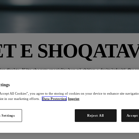
T E SHOQATA
direkte. Këto shoqata specializohen në shitjen e drejtpërdrejtë dhe ven
anive të tyre anëtare me ministri, parti politike, autoritete dhe admini
tings
Accept All Cookies”, you agree to the storing of cookies on your device to enhance site navigation
ist in our marketing efforts.
Data Protection
Imprint
 Settings
Reject All
Accept 