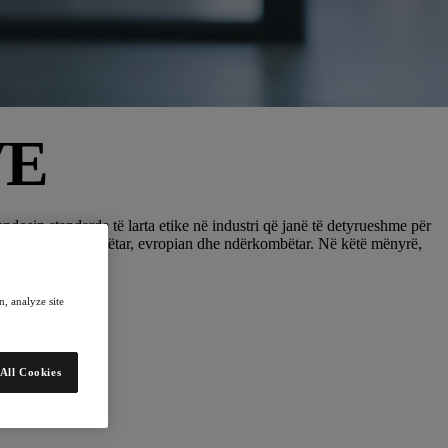
VE
dosin standarde të larta etike në industri që janë të detyrueshme për
strata në nivel kombëtar, evropian dhe ndërkombëtar. Në këtë mënyrë,
, analyze site
All Cookies