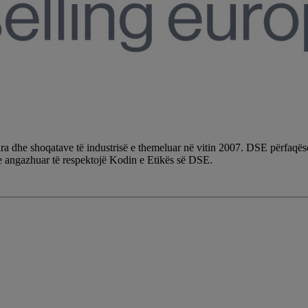
 dhe shoqatave të industrisë e themeluar në vitin 2007. DSE përfaqëson
 e angazhuar të respektojë Kodin e Etikës së DSE.