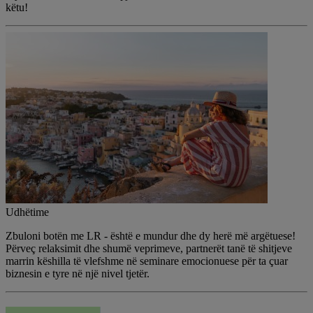
këtu!
Udhëtime
Zbuloni botën me LR - është e mundur dhe dy herë më argëtuese!
Përveç relaksimit dhe shumë veprimeve, partnerët tanë të shitjeve
marrin këshilla të vlefshme në seminare emocionuese për ta çuar
biznesin e tyre në një nivel tjetër.