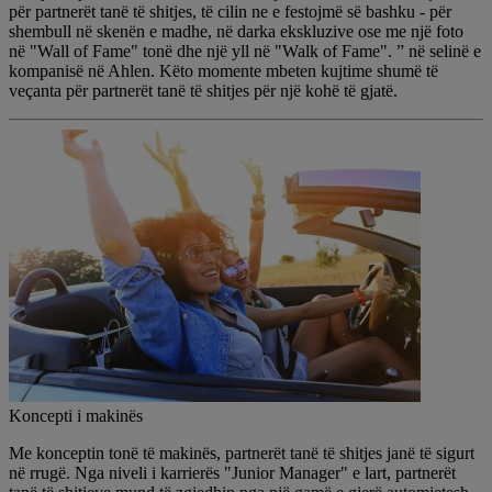
për partnerët tanë të shitjes, të cilin ne e festojmë së bashku - për
shembull në skenën e madhe, në darka ekskluzive ose me një foto
në "Wall of Fame" tonë dhe një yll në "Walk of Fame". ” në selinë e
kompanisë në Ahlen. Këto momente mbeten kujtime shumë të
veçanta për partnerët tanë të shitjes për një kohë të gjatë.
Koncepti i makinës
Me konceptin tonë të makinës, partnerët tanë të shitjes janë të sigurt
në rrugë. Nga niveli i karrierës "Junior Manager" e lart, partnerët