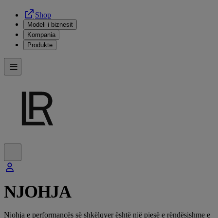
Shop
Modeli i biznesit
Kompania
Produkte
NJOHJA
Njohja e performancës së shkëlqyer është një pjesë e rëndësishme e