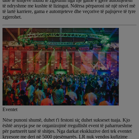
tanë të shitjeve mund të zgjedhin nga një gamë e gjerë automjetesh
të ndryshme me kushte të lizingut. Ndërsa përparoni në një nivel më
të lartë karriere, gama e automjeteve dhe veçorive të pajisjeve të tyre
zgjerohet.
Eventet
Nëse punoni shumë, duhet t'i festoni siç duhet sukseset tuaja. Kjo
është arsyeja pse ne organizojmë rregullisht event të paharrueshme
për partnerët tanë të shitjes. Nga darkat ekskluzive deri tek eventet
kryesore me deri në 5000 pjesëmarrës. LR nuk vendos kufizime