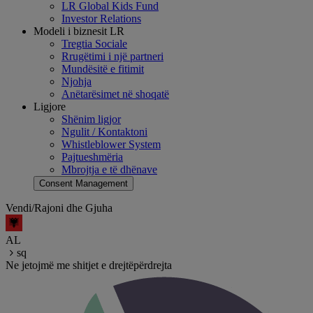
LR Global Kids Fund
Investor Relations
Modeli i biznesit LR
Tregtia Sociale
Rrugëtimi i një partneri
Mundësitë e fitimit
Njohja
Anëtarësimet në shoqatë
Ligjore
Shënim ligjor
Ngulit / Kontaktoni
Whistleblower System
Pajtueshmëria
Mbrojtja e të dhënave
Consent Management
Vendi/Rajoni dhe Gjuha
AL
sq
Ne jetojmë me shitjet e drejtëpërdrejta