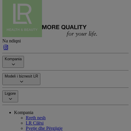
Na ndiqni
Kompania
Modeli i biznesit LR
Ligjore
Kompania
Rreth nesh
LR Cilësi
Pyetje dhe Përgjigje