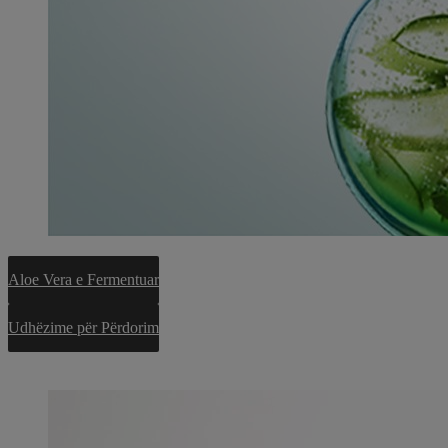
Aloe Vera e Fermentuar
Udhëzime për Përdorim