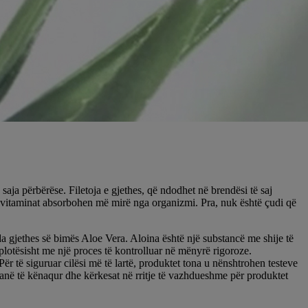
aja përbërëse. Filetoja e gjethes, që ndodhet në brendësi të saj
 vitaminat absorbohen më mirë nga organizmi. Pra, nuk është çudi që
da gjethes së bimës Aloe Vera. Aloina është një substancë me shije të
plotësisht me një proces të kontrolluar në mënyrë rigoroze.
Për të siguruar cilësi më të lartë, produktet tona u nënshtrohen testeve
t tanë të kënaqur dhe kërkesat në rritje të vazhdueshme për produktet