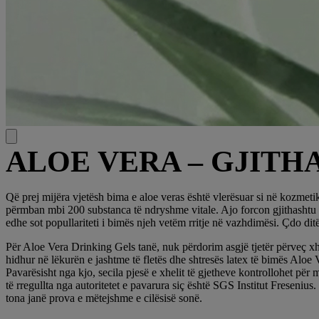
ALOE VERA – GJITH
Që prej mijëra vjetësh bima e aloe veras është vlerësuar si në kozmeti
përmban mbi 200 substanca të ndryshme vitale. Ajo forcon gjithashtu 
edhe sot popullariteti i bimës njeh vetëm rritje në vazhdimësi. Çdo di
Për Aloe Vera Drinking Gels tanë, nuk përdorim asgjë tjetër përveç xhe
hidhur në lëkurën e jashtme të fletës dhe shtresës latex të bimës Aloe
Pavarësisht nga kjo, secila pjesë e xhelit të gjetheve kontrollohet për 
të rregullta nga autoritetet e pavarura siç është SGS Institut Fresenius
tona janë prova e mëtejshme e cilësisë sonë.