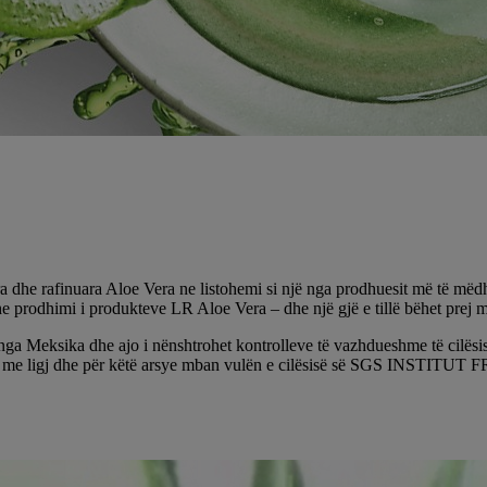
 dhe rafinuara Aloe Vera ne listohemi si një nga prodhuesit më të mëdh
 prodhimi i produkteve LR Aloe Vera – dhe një gjë e tillë bëhet prej 
 nga Meksika dhe ajo i nënshtrohet kontrolleve të vazhdueshme të cilës
tuar me ligj dhe për këtë arsye mban vulën e cilësisë së SGS INSTITUT F