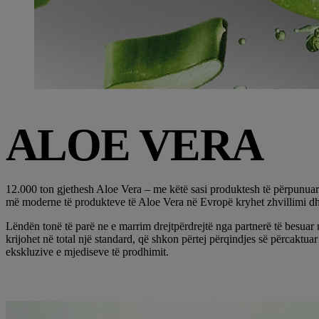
ALOE VERA
12.000 ton gjethesh Aloe Vera – me këtë sasi produktesh të përpunuara
më moderne të produkteve të Aloe Vera në Evropë kryhet zhvillimi dhe
Lëndën tonë të parë ne e marrim drejtpërdrejtë nga partnerë të besuar
krijohet në total një standard, që shkon përtej përqindjes së përcak
ekskluzive e mjediseve të prodhimit.