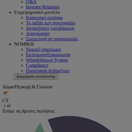
Q&A
Investor Relations
Επιχειρηματικό μοντέλο
Κοινωνικό εμπόριο
Το ταξίδι των συνεργατών
Δυνατότητες εισοδήματος
Αναγνώριση
Συμμετοχή σε οργανισμούς
ΝΟΜΙΚΗ
Νομικό σημείωμα
Εκτύπωση/Επικοινωνία
Whistleblower System
Compliance
Προστασία δεδομένων
Διαχείριση συναίνεσης
Χώρα/Περιοχή & Γλώσσα
CY
el
Ζούμε τις άμεσες πωλήσεις