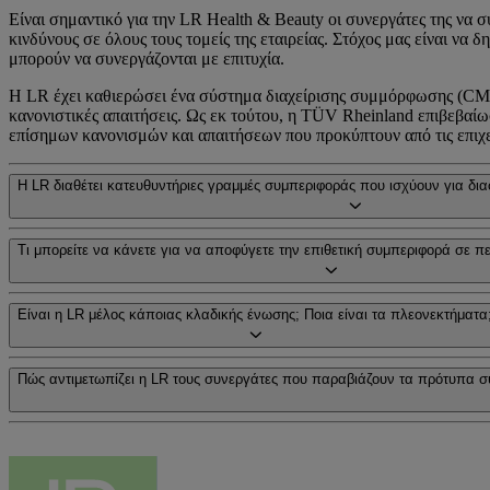
Είναι σημαντικό για την LR Health & Beauty οι συνεργάτες της να σ
κινδύνους σε όλους τους τομείς της εταιρείας. Στόχος μας είναι ν
μπορούν να συνεργάζονται με επιτυχία.
Η LR έχει καθιερώσει ένα σύστημα διαχείρισης συμμόρφωσης (CMS),
κανονιστικές απαιτήσεις. Ως εκ τούτου, η TÜV Rheinland επιβεβα
επίσημων κανονισμών και απαιτήσεων που προκύπτουν από τις επιχε
Η LR διαθέτει κατευθυντήριες γραμμές συμπεριφοράς που ισχύουν για δι
Τι μπορείτε να κάνετε για να αποφύγετε την επιθετική συμπεριφορά σε περ
Είναι η LR μέλος κάποιας κλαδικής ένωσης; Ποια είναι τα πλεονεκτήματα
Πώς αντιμετωπίζει η LR τους συνεργάτες που παραβιάζουν τα πρότυπα σ