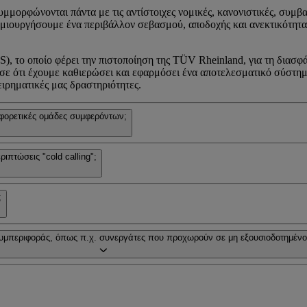
υμμορφώνονται πάντα με τις αντίστοιχες νομικές, κανονιστικές, συμβα
α δημιουργήσουμε ένα περιβάλλον σεβασμού, αποδοχής και ανεκτικότητ
 το οποίο φέρει την πιστοποίηση της TÜV Rheinland, για τη διασφά
ίωσε ότι έχουμε καθιερώσει και εφαρμόσει ένα αποτελεσματικό σύστ
ιρηματικές μας δραστηριότητες.
αφορετικές ομάδες συμφερόντων;
ιπτώσεις "cold calling";
;
υμπεριφοράς, όπως π.χ. συνεργάτες που προχωρούν σε μη εξουσιοδοτημένου