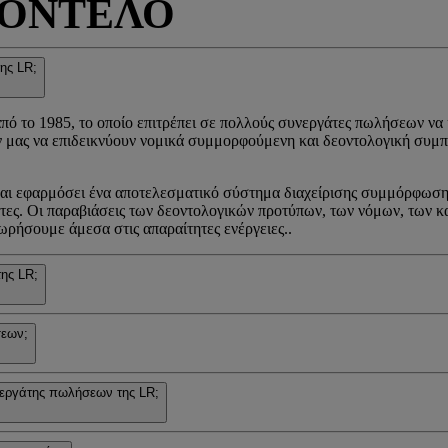
ΜΟΝΤΕΛΟ
ης LR;
από το 1985, το οποίο επιτρέπει σε πολλούς συνεργάτες πωλήσεων να
 μας να επιδεικνύουν νομικά συμμορφούμενη και δεοντολογική συμπε
 και εφαρμόσει ένα αποτελεσματικό σύστημα διαχείρισης συμμόρφωσ
τητες. Οι παραβιάσεις των δεοντολογικών προτύπων, των νόμων, των
ωρήσουμε άμεσα στις απαραίτητες ενέργειες..
της LR;
σεων;
υνεργάτης πωλήσεων της LR;