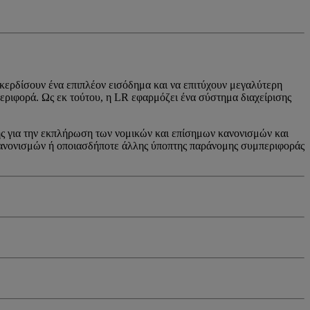
 κερδίσουν ένα επιπλέον εισόδημα και να επιτύχουν μεγαλύτερη
ριφορά. Ως εκ τούτου, η LR εφαρμόζει ένα σύστημα διαχείρισης
ης για την εκπλήρωση των νομικών και επίσημων κανονισμών και
 κανονισμών ή οποιασδήποτε άλλης ύποπτης παράνομης συμπεριφοράς