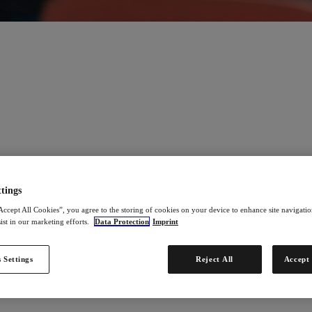
tings
ποιότητα ζωής και να τους βοηθάμε να αποκτήσουν περισσότερη ανεξ
Accept All Cookies”, you agree to the storing of cookies on your device to enhance site navigation
πους την ευκαιρία να κερδίσουν ένα ελκυστικό (πρόσθετο) εισόδημα 
ist in our marketing efforts.
Data Protection
Imprint
 Settings
Reject All
Accept 