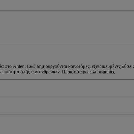
ία στο Ahlen. Εδώ δημιουργούνται καινοτόμες, εξειδικευμένες λύσει
ην ποιότητα ζωής των ανθρώπων.
Περισσότερες πληροφορίες