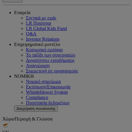
Εταιρεία
Σχετικά με εμάς
LR Ποιότητα
LR Global Kids Fund
Q&A
Investor Relations
Επιχειρηματικό μοντέλο
Κοινωνικό εμπόριο
Το ταξίδι των συνεργατών
Δυνατότητες εισοδήματος
Αναγνώριση
Συμμετοχή σε οργανισμούς
ΝΟΜΙΚΗ
Νομικό σημείωμα
Εκτύπωση/Επικοινωνία
Whistleblower System
Compliance
Προστασία δεδομένων
Διαχείριση συναίνεσης
Χώρα/Περιοχή & Γλώσσα