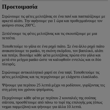
Προετοιμασία
Στρώνουμε τις φέτες μελιτζάνας σε ένα πανί και πασπαλίζουμε με
αρκετό αλάτι. Την αφήνουμε για 1 ώρα και προθερμαίνουμε τον
φούρνο στους 200°C.
Ξεπλένουμε τις φέτες μελιτζάνας και τις σκουπίζουμε με μια
πετσέτα.
Τοποθετούμε το γάλα σε ένα ρηχό πιάτο. Σε ένα άλλο ρηχό πιάτο
ανακατεύουμε το panko, τη σκόνη σκόρδου, τον βασιλικό, αλάτι
και πιπέρι. Βουτάμε κάθε φέτα μελιτζάνας πρώτα στο γάλα και
μετά στο μείγμα panko ώστε να καλυφθούν εντελώς και οι δύο
πλευρές.
Στρώνουμε αντικολλητικό χαρτί σε ένα ταψί. Τοποθετούμε τις
φέτες μελιτζάνας και τις περιχύνουμε με ελάχιστο ελαιόλαδο.
Ψήνουμε για περίπου 25 λεπτά μέχρι να ροδίσουν, γυρίζοντας τες
στη μέση του χρόνου ψησίματος.
Περιχύνουμε κάθε φέτα με περίπου 2 κουταλιές της σούπας
σάλτσα, προσθέτουμε από πάνω το τυρί της επιλογής μας (όπως
vegan παρμεζάνα) και ψήνουμε για άλλα 10 λεπτά.