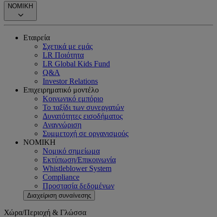
ΝΟΜΙΚΗ
Εταιρεία
Σχετικά με εμάς
LR Ποιότητα
LR Global Kids Fund
Q&A
Investor Relations
Επιχειρηματικό μοντέλο
Κοινωνικό εμπόριο
Το ταξίδι των συνεργατών
Δυνατότητες εισοδήματος
Αναγνώριση
Συμμετοχή σε οργανισμούς
ΝΟΜΙΚΗ
Νομικό σημείωμα
Εκτύπωση/Επικοινωνία
Whistleblower System
Compliance
Προστασία δεδομένων
Διαχείριση συναίνεσης
Χώρα/Περιοχή & Γλώσσα