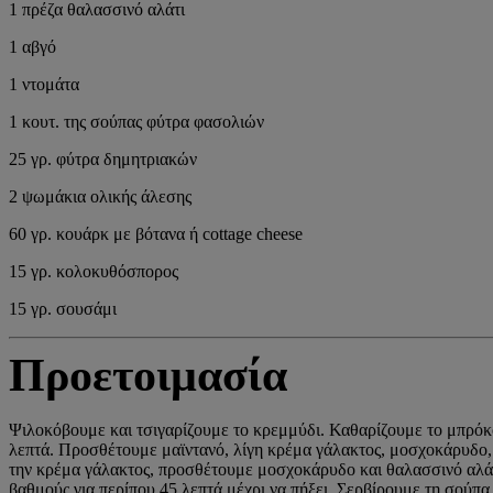
1 πρέζα θαλασσινό αλάτι
1 αβγό
1 ντομάτα
1 κουτ. της σούπας φύτρα φασολιών
25 γρ. φύτρα δημητριακών
2 ψωμάκια ολικής άλεσης
60 γρ. κουάρκ με βότανα ή cottage cheese
15 γρ. κολοκυθόσπορος
15 γρ. σουσάμι
Προετοιμασία
Ψιλοκόβουμε και τσιγαρίζουμε το κρεμμύδι. Καθαρίζουμε το μπρόκο
λεπτά. Προσθέτουμε μαϊντανό, λίγη κρέμα γάλακτος, μοσχοκάρυδο, 
την κρέμα γάλακτος, προσθέτουμε μοσχοκάρυδο και θαλασσινό αλάτ
βαθμούς για περίπου 45 λεπτά μέχρι να πήξει. Σερβίρουμε τη σούπα 