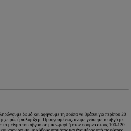
πληρώνουμε ζωμό και αφήνουμε τη σούπα να βράσει για περίπου 20
ερ χειρός ή πολυμίξερ. Προηγουμένως, αναμειγνύουμε το αβγό με
 το μείγμα του αβγού σε μπεν-μαρί ή στον φούρνο στους 100-120
και γαρνίρουμε με κύβους ντομάτας και ένα μέρος από τις φύτρες.