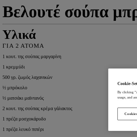
Βελουτέ σούπα μπρ
Υλικά
ΓΙΑ 2 ΑΤΟΜΑ
1 κουτ. της σούπας μαργαρίνη
1 κρεμμύδι
500 γρ. ζωμός λαχανικών
Cookie-Set
½ μπρόκολο
By clicking “
½ ματσάκι μαϊντανός
usage, and ass
2 κουτ. της σούπας κρέμα γάλακτος
Cookies
1 πρέζα μοσχοκάρυδο
1 πρέζα λευκό πιπέρι