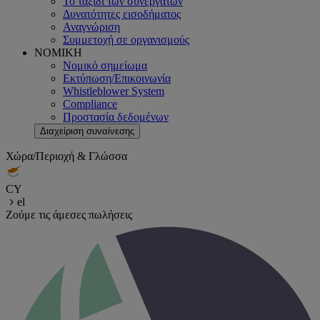
Το ταξίδι των συνεργατών
Δυνατότητες εισοδήματος
Αναγνώριση
Συμμετοχή σε οργανισμούς
ΝΟΜΙΚΗ
Νομικό σημείωμα
Εκτύπωση/Επικοινωνία
Whistleblower System
Compliance
Προστασία δεδομένων
Διαχείριση συναίνεσης
Χώρα/Περιοχή & Γλώσσα
CY
el
Ζούμε τις άμεσες πωλήσεις