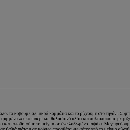
λο, το κόβουμε σε μικρά κομμάτια και το ρίχνουμε στο τηγάνι. Συμ
τριμμένο λευκό πιπέρι και θαλασσινό αλάτι και πολτοποιούμε με μίξ
ι και τοποθετούμε το μείγμα σε ένα λαδωμένο ταψάκι. Μαγειρεύουμε
σε βαθιά πιάτα ή σε κούπες, προσθέτουμε φέτες από το μείγμα αβγού 