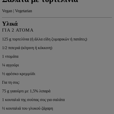
Vegan | Vegetarian
Υλικά
ΓΙΑ 2 ΑΤΟΜΑ
125 g τορτελίνια (ή άλλα είδη ζυμαρικών ή πατάτες)
1/2 πιπεριά (κίτρινη ή κόκκινη)
1 ντομάτα
¼ αγγούρι
½ φρέσκο κρεμμύδι
Για τη σος:
75 g γιαούρτι με 1,5% λιπαρά
1 κουταλιά της σούπας σος για σαλάτα
½ κουταλιά του γλυκού ζάχαρη