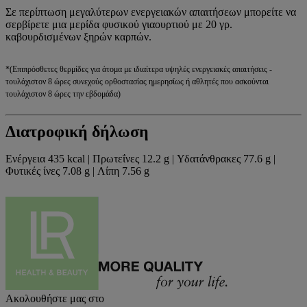
Σε περίπτωση μεγαλύτερων ενεργειακών απαιτήσεων μπορείτε να
σερβίρετε μια μερίδα φυσικού γιαουρτιού με 20 γρ.
καβουρδισμένων ξηρών καρπών.
*(Επιπρόσθετες θερμίδες για άτομα με ιδιαίτερα υψηλές ενεργειακές απαιτήσεις -
τουλάχιστον 8 ώρες συνεχούς ορθοστασίας ημερησίως ή αθλητές που ασκούνται
τουλάχιστον 8 ώρες την εβδομάδα)
Διατροφική δήλωση
Ενέργεια 435 kcal | Πρωτεΐνες 12.2 g | Υδατάνθρακες 77.6 g |
Φυτικές ίνες 7.08 g | Λίπη 7.56 g
Ακολουθήστε μας στο