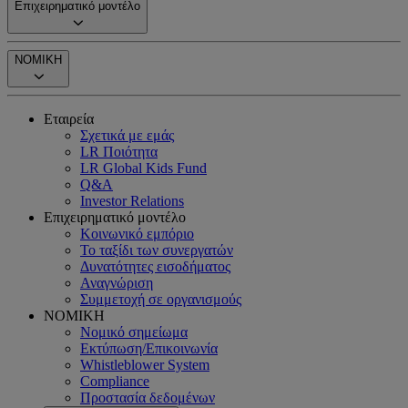
Επιχειρηματικό μοντέλο
ΝΟΜΙΚΗ
Εταιρεία
Σχετικά με εμάς
LR Ποιότητα
LR Global Kids Fund
Q&A
Investor Relations
Επιχειρηματικό μοντέλο
Κοινωνικό εμπόριο
Το ταξίδι των συνεργατών
Δυνατότητες εισοδήματος
Αναγνώριση
Συμμετοχή σε οργανισμούς
ΝΟΜΙΚΗ
Νομικό σημείωμα
Εκτύπωση/Επικοινωνία
Whistleblower System
Compliance
Προστασία δεδομένων