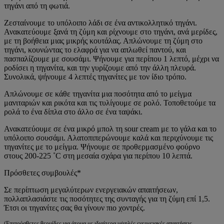
τηγάνι από τη φωτιά.
Ζεσταίνουμε το υπόλοιπο λάδι σε ένα αντικολλητικό τηγάνι.
Ανακατεύουμε ξανά τη ζύμη και ρίχνουμε στο τηγάνι, ανά μερίδες,
με τη βοήθεια μιας μικρής κουτάλας. Απλώνουμε τη ζύμη στο
τηγάνι, κουνώντας το ελαφρά για να απλωθεί παντού, και
πασπαλίζουμε με σουσάμι. Ψήνουμε για περίπου 1 λεπτό, μέχρι να
ροδίσει η τηγανίτα, και την γυρίζουμε από την άλλη πλευρά.
Συνολικά, ψήνουμε 4 λεπτές τηγανίτες με τον ίδιο τρόπο.
Απλώνουμε σε κάθε τηγανίτα μια ποσότητα από το μείγμα
μανιταριών και ρικότα και τις τυλίγουμε σε ρολό. Τοποθετούμε τα
ρολά το ένα δίπλα στο άλλο σε ένα ταψάκι.
Ανακατεύουμε σε ένα μικρό μπολ τη sour cream με το γάλα και το
υπόλοιπο σουσάμι. Αλατοπιπερώνουμε καλά και περιχύνουμε τις
τηγανίτες με το μείγμα. Ψήνουμε σε προθερμασμένο φούρνο
στους 200-225 ˚C στη μεσαία σχάρα για περίπου 10 λεπτά.
Πρόσθετες συμβουλές*
Σε περίπτωση μεγαλύτερων ενεργειακών απαιτήσεων,
πολλαπλασιάστε τις ποσότητες της συνταγής για τη ζύμη επί 1,5.
Έτσι οι τηγανίτες σας θα γίνουν πιο χοντρές.
(Επιπρόσθετες θερμίδες για άτομα με ιδιαίτερα υψηλές ενεργειακές απαιτήσεις -