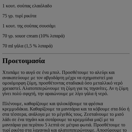
1 κουτ. σούπας ελαιόλαδο
75 γρ. τυρί ρικότα
1 κουτ. της σούπας σουσάμι
70 γρ. souor cream (10% λιπαρά)
70 ml γάλα (1,5 % λιπαρά)
Προετοιμασία
Χτυπάμε το αυγό σε ένα μπολ. Προσθέτουμε το αλεύρι και
ανακατεύουμε με τον αβγοδάρτη μέχρι να σχηματιστεί μια
ομοιόμορφη ζύμη, προσθέτοντας σταδιακά όσο μεταλλικό νερό
χρειαστεί. Αλατοπιπερώνουμε τη ζύμη για τις τηγανίτες. Αν η ζύμη
γίνει πολύ σφιχτή, την αραιώνουμε με λίγο γάλα ή νερό.
Πλένουμε, καθαρίζουμε και ψιλοκόβουμε τα φρέσκα
κρεμμυδάκια. Καθαρίζουμε τα μανιτάρια και τα κόβουμε στα δύο ή
στα τέσσερα, ανάλογα με το μέγεθός τους. Ζεσταίνουμε το μισό
λάδι σε ένα τηγάνι και σοτάρουμε τα κρεμμύδια μαζί με τα
μανιτάρια για περίπου 5 λεπτά σε μέτρια φωτιά. Προσθέτουμε το
τυρί ρικότα στα λαχανικά και αλατοπιπερώνουμε. Αποσύρουμε το