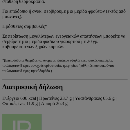
σταθερή θερμοκρασία.
Για επιδόρπιο ή σνακ, σερβίρουμε μια μερίδα φρούτων (εκτός από
μπανάνες).
Πρόσθετες συμβουλές*
Σε περίπτωση μεγαλύτερων ενεργειακών απαιτήσεων μπορείτε να
σερβίρετε μια μερίδα φυσικού γιαουρτιού με 20 γρ.
καβουρδισμένων ξηρών καρπών.
*(Επιπρόσθετες θερμίδες για άτομα με ιδιαίτερα υψηλές ενεργειακές απαιτήσεις -
τουλάχιστον 8 ώρες συνεχούς ορθοστασίας ημερησίως ή αθλητές που ασκούνται
τουλάχιστον 8 ώρες την εβδομάδα.)
Διατροφική δήλωση
Ενέργεια 606 kcal | Πρωτεΐνες 23.7 g | Υδατάνθρακες 65.6 g |
Φυτικές ίνες 11.9 g | Λιπαρά 26.3 g