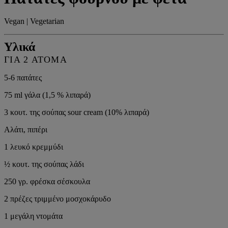
Vegan | Vegetarian
Υλικά
ΓΙΑ 2 ΆΤΟΜΑ
5-6 πατάτες
75 ml γάλα (1,5 % λιπαρά)
3 κουτ. της σούπας sour cream (10% λιπαρά)
Αλάτι, πιπέρι
1 λευκό κρεμμύδι
½ κουτ. της σούπας λάδι
250 γρ. φρέσκα σέσκουλα
2 πρέζες τριμμένο μοσχοκάρυδο
1 μεγάλη ντομάτα