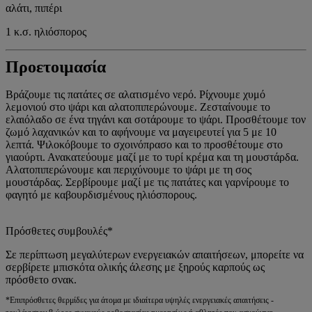
αλάτι, πιπέρι
1 κ.σ. ηλιόσπορος
Προετοιμασία
Βράζουμε τις πατάτες σε αλατισμένο νερό. Ρίχνουμε χυμό
λεμονιού στο ψάρι και αλατοπιπερώνουμε. Ζεσταίνουμε το
ελαιόλαδο σε ένα τηγάνι και σοτάρουμε το ψάρι. Προσθέτουμε τον
ζωμό λαχανικών και το αφήνουμε να μαγειρευτεί για 5 με 10
λεπτά. Ψιλοκόβουμε το σχοινόπρασο και το προσθέτουμε στο
γιαούρτι. Ανακατεύουμε μαζί με το τυρί κρέμα και τη μουστάρδα.
Αλατοπιπερώνουμε και περιχύνουμε το ψάρι με τη σος
μουστάρδας. Σερβίρουμε μαζί με τις πατάτες και γαρνίρουμε το
φαγητό με καβουρδισμένους ηλιόσπορους.
Πρόσθετες συμβουλές*
Σε περίπτωση μεγαλύτερων ενεργειακών απαιτήσεων, μπορείτε να
σερβίρετε μπισκότα ολικής άλεσης με ξηρούς καρπούς ως
πρόσθετο σνακ.
*Επιπρόσθετες θερμίδες για άτομα με ιδιαίτερα υψηλές ενεργειακές απαιτήσεις -