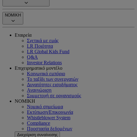
ΝΟΜΙΚΗ
Εταιρεία
Σχετικά με εμάς
LR Ποιότητα
LR Global Kids Fund
Q&A
Investor Relations
Επιχειρηματικό μοντέλο
Κοινωνικό εμπόριο
Το ταξίδι των συνεργατών
Δυνατότητες εισοδήματος
Αναγνώριση
Συμμετοχή σε οργανισμούς
ΝΟΜΙΚΗ
Νομικό σημείωμα
Εκτύπωση/Επικοινωνία
Whistleblower System
Compliance
Προστασία δεδομένων
Διαχείριση συναίνεσης