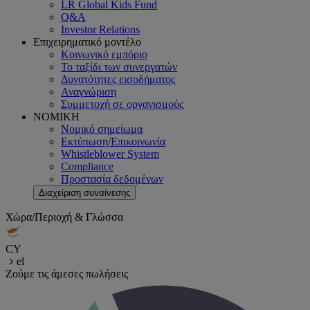
LR Global Kids Fund
Q&A
Investor Relations
Επιχειρηματικό μοντέλο
Κοινωνικό εμπόριο
Το ταξίδι των συνεργατών
Δυνατότητες εισοδήματος
Αναγνώριση
Συμμετοχή σε οργανισμούς
ΝΟΜΙΚΗ
Νομικό σημείωμα
Εκτύπωση/Επικοινωνία
Whistleblower System
Compliance
Προστασία δεδομένων
Διαχείριση συναίνεσης
Χώρα/Περιοχή & Γλώσσα
CY
el
Ζούμε τις άμεσες πωλήσεις