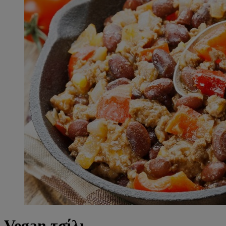
Vegan τσίλι