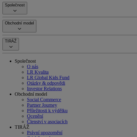
Společnost
Obchodní model
TIRÁŽ
Společnost
O nás
LR Kvalita
LR Global Kids Fund
Otázky & odpovědi
Investor Relations
Obchodní model
Social Commerce
Partner Journey
Příležitosti k výdělku
Ocenění
Členství v asociacích
TIRÁŽ
Právní upozornění