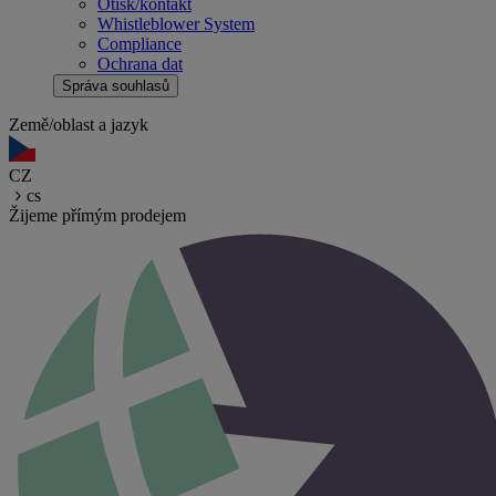
Otisk/kontakt
Whistleblower System
Compliance
Ochrana dat
Správa souhlasů
Země/oblast a jazyk
CZ
cs
Žijeme přímým prodejem