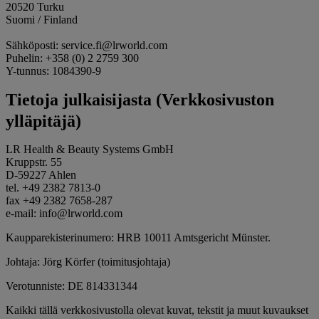
20520 Turku
Suomi / Finland
Sähköposti: service.fi@lrworld.com
Puhelin: +358 (0) 2 2759 300
Y-tunnus: 1084390-9
Tietoja julkaisijasta (Verkkosivuston
ylläpitäjä)
LR Health & Beauty Systems GmbH
Kruppstr. 55
D-59227 Ahlen
tel. +49 2382 7813-0
fax +49 2382 7658-287
e-mail: info@lrworld.com
Kaupparekisterinumero: HRB 10011 Amtsgericht Münster.
Johtaja: Jörg Körfer (toimitusjohtaja)
Verotunniste: DE 814331344
Kaikki tällä verkkosivustolla olevat kuvat, tekstit ja muut kuvaukset