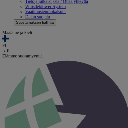
Tietoja julkaisijasta / Ottaa yhteyttä
Whistleblower System
Vaatimustenmukaisuus
Datan suojelu
Suostumuksen hallinta
Maa/alue ja kieli
FI
fi
Elämme suoramyyntiä