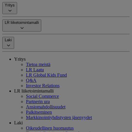
Yritys
LR liiketoimintamalli
Laki
Yritys
Tietoa meistä
LR Laatu
LR Global Kids Fund
Q&A
Investor Relations
LR liiketoimintamalli
Social Commerce
Partnerin ura
Ansiomahdollisuudet
Palkitseminen
Markkinointiyhdistysten jäsenyydet
Laki
Oikeudellinen huomautus