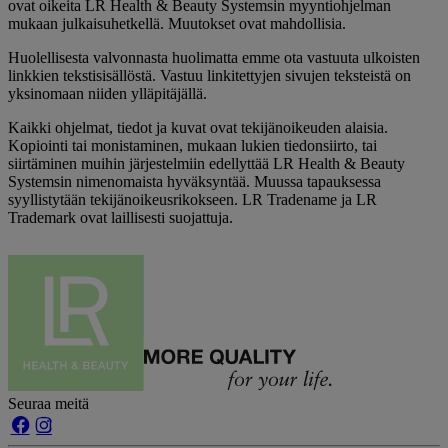
ovat oikeita LR Health & Beauty Systemsin myyntiohjelman
mukaan julkaisuhetkellä. Muutokset ovat mahdollisia.
Huolellisesta valvonnasta huolimatta emme ota vastuuta ulkoisten
linkkien tekstisisällöstä. Vastuu linkitettyjen sivujen teksteistä on
yksinomaan niiden ylläpitäjällä.
Kaikki ohjelmat, tiedot ja kuvat ovat tekijänoikeuden alaisia.
Kopiointi tai monistaminen, mukaan lukien tiedonsiirto, tai
siirtäminen muihin järjestelmiin edellyttää LR Health & Beauty
Systemsin nimenomaista hyväksyntää. Muussa tapauksessa
syyllistytään tekijänoikeusrikokseen. LR Tradename ja LR
Trademark ovat laillisesti suojattuja.
Seuraa meitä