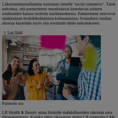
Liiketoimintamalliamme kutsutaan nimellä ‘social commerce’. Tämä
tarkoittaa, että partnerimme muodostavat luotettavan suhteen
asiakkaiden kanssa tuotteita markkinoitaessa. Partnerimme neuvovat
asiakkaitaan henkilökohtaisissa kohtaamisissa. Sosiaalisen median
alustoja käytetään myös yhä enemmän tähän tarkoitukseen.
Lue lisää
Partnerin ura
LR Health & Beauty antaa ihmisille mahdollisuuden rakentaa oma
liiketoimintansa. Kuinka sitten oikeastaan aloitat LR-partnerina? Me