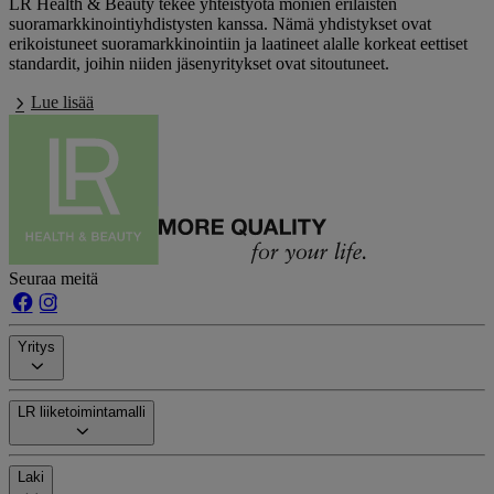
LR Health & Beauty tekee yhteistyötä monien erilaisten
suoramarkkinointiyhdistysten kanssa. Nämä yhdistykset ovat
erikoistuneet suoramarkkinointiin ja laatineet alalle korkeat eettiset
standardit, joihin niiden jäsenyritykset ovat sitoutuneet.
Lue lisää
Seuraa meitä
Yritys
LR liiketoimintamalli
Laki