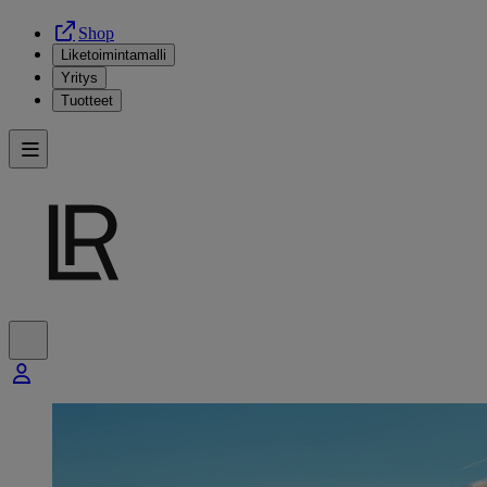
Shop
Liketoimintamalli
Yritys
Tuotteet