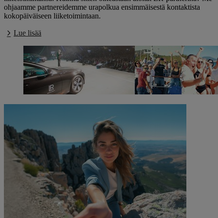
ohjaamme partnereidemme urapolkua ensimmäisestä kontaktista
kokopäiväiseen liiketoimintaan.
Lue lisää