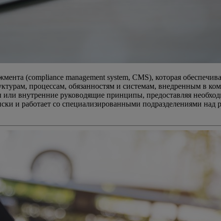
ента (compliance management system, CMS), которая обеспечива
уктурам, процессам, обязанностям и системам, внедренным в к
ны или внутренние руководящие принципы, предоставляя необхо
ски и работает со специализированными подразделениями над 