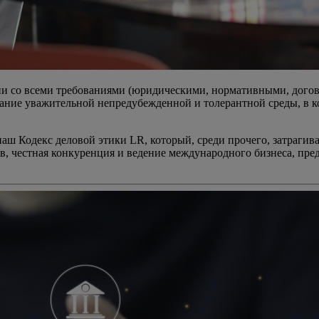
ствии со всеми требованиями (юридическими, нормативными, до
здание уважительной непредубежденной и толерантной среды, в 
наш Кодекс деловой этики LR, который, среди прочего, затраги
ов, честная конкуренция и ведение международного бизнеса, пр