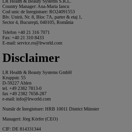
LR Health & Beauty Systems S.R.L.
Country Manager: Ana-Maria Iancu
Cod unic de înregistrare: RO24091553
Blv. Unirii, Nr. 8, Bloc 7A, parter & etaj 1,
Sector 4, Bucureşti, 040105, România
Telefon +40 21 316 7071
Fax: +40 21 310 8433
E-mail: service.ro@lrworld.com
Disclaimer
LR Health & Beauty Systems GmbH
Kruppstr. 55
D-59227 Ahlen
tel. +49 2382 7813-0
fax +49 2382 7658-287
e-mail: info@lrworld.com
Număr de înregistrare: HRB 10011 District Münster
Manageri: Jörg Körfer (CEO)
CIF: DE 814331344