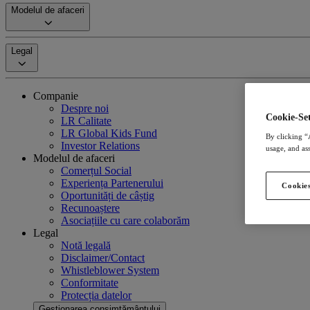
Modelul de afaceri
Legal
Companie
Despre noi
Cookie-Set
LR Calitate
LR Global Kids Fund
By clicking “
Investor Relations
usage, and ass
Modelul de afaceri
Comerțul Social
Experiența Partenerului
Cookies
Oportunități de câștig
Recunoaștere
Asociațiile cu care colaborăm
Legal
Notă legală
Disclaimer/Contact
Whistleblower System
Conformitate
Protecția datelor
Gestionarea consimțământului