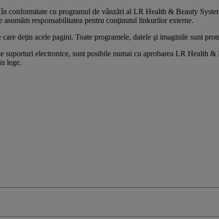
sunt în conformitate cu programul de vânzări al LR Health & Beauty Syste
ne asumăm responsabilitatea pentru conţinutul linkurilor externe.
 care deţin acele pagini. Toate programele, datele şi imaginile sunt prote
alte suporturi electronice, sunt posibile numai cu aprobarea LR Health &
in lege.