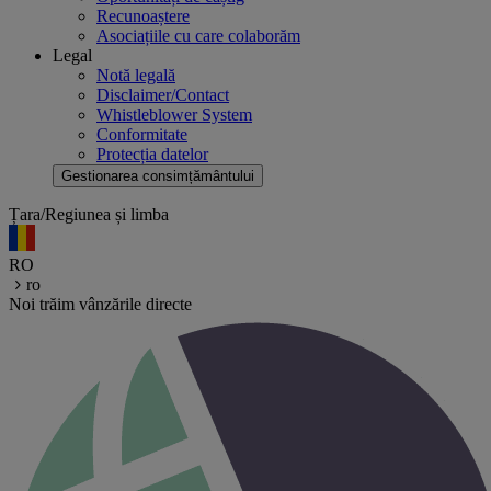
Recunoaștere
Asociațiile cu care colaborăm
Legal
Notă legală
Disclaimer/Contact
Whistleblower System
Conformitate
Protecția datelor
Gestionarea consimțământului
Țara/Regiunea și limba
RO
ro
Noi trăim vânzările directe