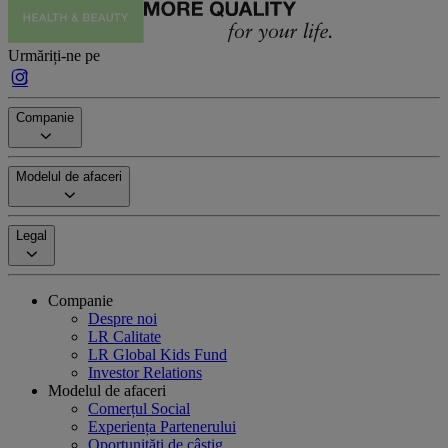
Urmăriți-ne pe
Companie
Modelul de afaceri
Legal
Companie
Despre noi
LR Calitate
LR Global Kids Fund
Investor Relations
Modelul de afaceri
Comerțul Social
Experiența Partenerului
Oportunități de câștig