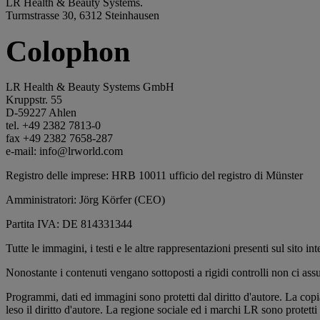
LR Health & Beauty Systems.
Turmstrasse 30, 6312 Steinhausen
Colophon
LR Health & Beauty Systems GmbH
Kruppstr. 55
D-59227 Ahlen
tel. +49 2382 7813-0
fax +49 2382 7658-287
e-mail: info@lrworld.com
Registro delle imprese: HRB 10011 ufficio del registro di Münster
Amministratori: Jörg Körfer (CEO)
Partita IVA: DE 814331344
Tutte le immagini, i testi e le altre rappresentazioni presenti sul sito
Nonostante i contenuti vengano sottoposti a rigidi controlli non ci assu
Programmi, dati ed immagini sono protetti dal diritto d'autore. La copia
leso il diritto d'autore. La regione sociale ed i marchi LR sono protetti