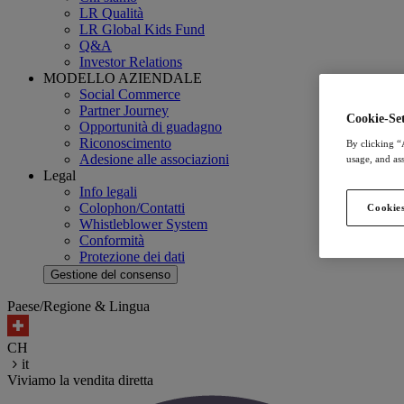
LR Qualità
LR Global Kids Fund
Q&A
Investor Relations
MODELLO AZIENDALE
Social Commerce
Partner Journey
Cookie-Set
Opportunità di guadagno
Riconoscimento
By clicking “
Adesione alle associazioni
usage, and ass
Legal
Info legali
Colophon/Contatti
Cookies
Whistleblower System
Conformità
Protezione dei dati
Gestione del consenso
Paese/Regione & Lingua
CH
it
Viviamo la vendita diretta