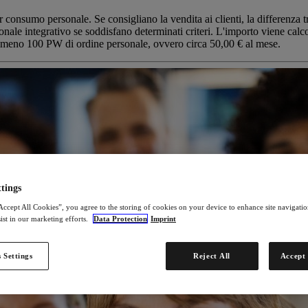
er consumo personale. Se consigliano la vendita ai clienti, la differenza t
nale integrativo se soddisfano determinati criteri. L'importo viene calc
re almeno 100 PW di ordine personale, ovvero circa 50,00 € al mese.
tings
Accept All Cookies”, you agree to the storing of cookies on your device to enhance site navigation
ist in our marketing efforts.
Data Protection
Imprint
 Settings
Reject All
Accept 