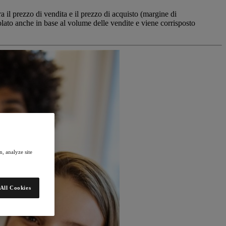
ra il prezzo di vendita e il prezzo di acquisto (margine di
olato anche in base al volume delle vendite e viene corrisposto
, analyze site
All Cookies