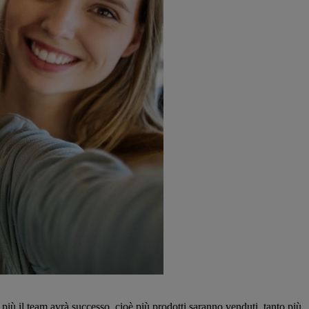
o più il team avrà successo, cioè più prodotti saranno venduti, tanto più