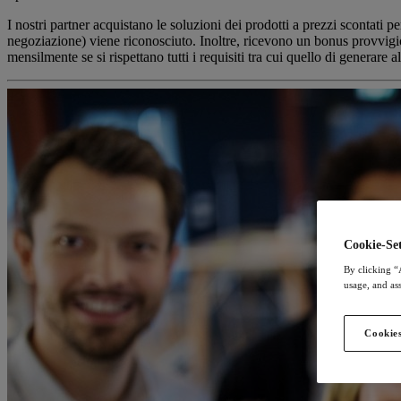
I nostri partner acquistano le soluzioni dei prodotti a prezzi scontati p
negoziazione) viene riconosciuto. Inoltre, ricevono un bonus provvigio
mensilmente se si rispettano tutti i requisiti tra cui quello di genera
Cookie-Set
By clicking “
usage, and ass
Cookies