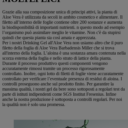
Grazie alla sua composizione unica di principi attivi, la pianta di
Aloe Vera è utilizzata da secoli in ambito cosmetico e alimentare. Il
filetto all’interno delle foglie contiene oltre 200 sostanze e aumenta
la biodisponibilità di importanti nutrienti. n questo modo ad esempio
l’organismo può assimilare meglio le vitamine. Non c'è da stupirsi
quindi che questa pianta sia così amata e apprezzata.
Per i nostri Drinking Gel all'Aloe Vera non usiamo altro che il puro
filetto della foglia di Aloe Vera Barbadensis Miller che si trova
all'interno della foglia. L’aloina è una sostanza amara contenuta nella
scorza esterna della foglia e nello strato di lattice della pianta.
Durante il processo produttivo questi componenti vengono
accuratamente rimossi tramite un processo rigorosamente
controllato. Inoltre, ogni lotto di filetti di foglie viene accuratamente
controllato per verificare l’eventuale presenza di residui di aloina. I
controlli proseguono anche sul prodotto finito. Per garantire la
massima qualità, i nostri gel da bere sono sottoposti a regolari test da
parte di istituti indipendenti come SGS Institut Fresenius. Infine
anche la nostra produzione è sottoposta a controlli regolari. Per noi
la qualità non è solo una promessa.