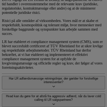
tid handler i overensstemmelse med de relevante krav (juridiske,
regulatoriske, kontraktmæssige eller andre) og at de minimerer
potentielle juridiske risici.
Risici på alle områder af virksomheden. Vores mål er at skabe et
respektfuldt, kosmopolitisk og tolerant miljø, hvor mennesker med
forskellige baggrunde og synspunkter kan arbejde sammen med
succes.
LR har etableret et compliance management system (CMS), som er
blevet succesfuldt certificeret af TÜV Rheinland for at sikre lovlige
og respektfulde arbejdsmetoder. TÜV Rheinland har derfor
bekræftet, at vi har etableret og implementeret et effektivt
compliance management system for at opfylde de
lovgivningsmæssige og officielle regler og krav, der følger af vores
forretningsaktiviteter.
Har LR adfærdsmæssige retningslinjer, der gælder for forskellige
interessenter?
Hvad kan du gøre for at afstå fra aggressiv adfærd, når du laver cold
calling til LR salgs­partnere?