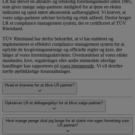
LR har drevet en attraktiv og retfærdig forretningsmodel siden 1985,
som giver mange salgs-partnere mulighed for at tjene en ekstra
indkomst og opnå større økonomisk uafhængighed. Vi kræver, at
vores salgs-partnere udviser lovlydig og etisk adfærd. Derfor bruger
LR et compliance management system, der er certificeret af TÜV
Rheinland.
TÜV Rheinland har derfor bekræftet, at vi har etableret og
implementeret et effektivt compliance management system for at
opfylde de lovgivningsmæssige og officielle regler og krav, der
følger af vores forretningsaktiviteter. Overtrædelser af vores etiske
standarder, love, reguleringer eller andre mistænkte ulovlige
handlinger kan rapporteres på
vores hjemmeside
. Vi vil derefter
træffe øjeblikkelige foranstaltninger.
Hvad er kravene for at blive LR partner?
Opkræver LR et deltagergebyr for at blive salgs-partner?
Hvor mange penge skal jeg bruge for at starte min egen forretning som
LR partner?