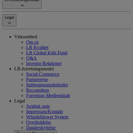
Legal
Virksomhed
Om os
LR Kvalitet
LR Global Kids Fund
Q&A
Investor Relationer
LR-forretningsmodel
Social Commerce
Partnerrejse
Indtjeningsmuligheder
Recognition
Forenings Medlemskab
Legal
Juridisk note
Impressum/Kontakt
Whistleblower System
Overholdelse
Databeskyttelse