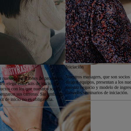
Iniciación
Nuestros managers, que son socios
 nuestras soluciones de productos,
dirigen equipos, presentan a los nu
en elegir entre kits de inicio que
nuestro negocio y modelo de ingreso
uctos con los que nuestros socios
llamados seminarios de iniciación.
enzaron sus carreras. Sin embargo,
it de inicio no es obligatoria.