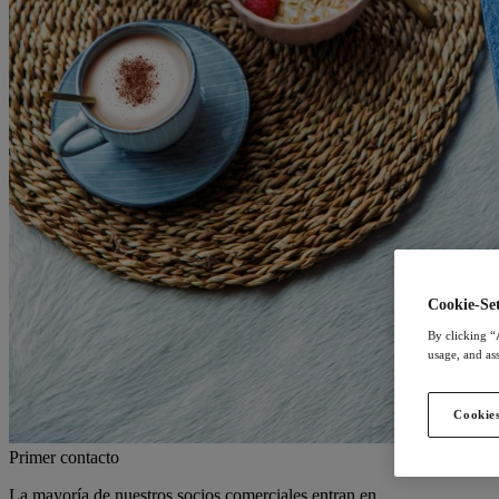
Cookie-Set
By clicking “
usage, and ass
Cookies
Primer contacto
La mayoría de nuestros socios comerciales entran en