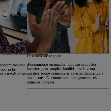
M
Desarrollo de negocio
L
¡Pongámonos en marcha! Con sus productos
 comerciales que
d
favoritos y sus amplias habilidades de venta,
evos socios
e
nuestros socios comerciales ya están inspirando a
s a través de los
m
sus clientes. Es entonces cuando generan sus
d
primeros ingresos.
c