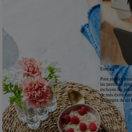
Entrada
Para promocionar
las personas pued
incluyen los prod
de más éxito com
la compra de un k