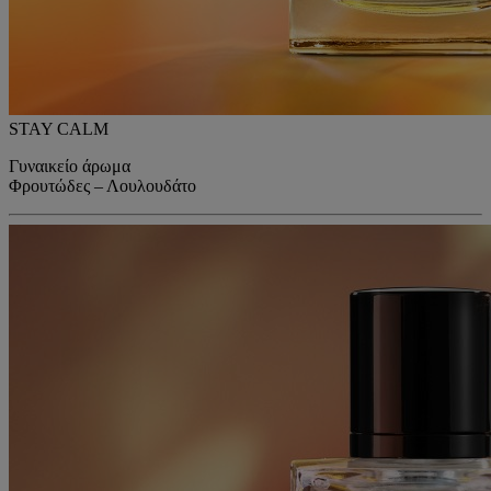
STAY CALM
Γυναικείο άρωμα
Φρουτώδες – Λουλουδάτο