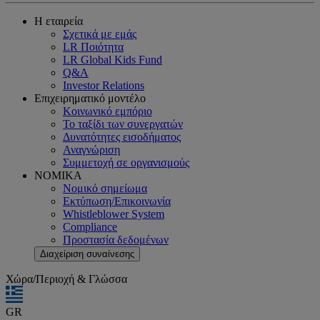
Η εταιρεία
Σχετικά με εμάς
LR Ποιότητα
LR Global Kids Fund
Q&A
Investor Relations
Επιχειρηματικό μοντέλο
Κοινωνικό εμπόριο
Το ταξίδι των συνεργατών
Δυνατότητες εισοδήματος
Αναγνώριση
Συμμετοχή σε οργανισμούς
ΝΟΜΙΚΑ
Νομικό σημείωμα
Εκτύπωση/Επικοινωνία
Whistleblower System
Compliance
Προστασία δεδομένων
Διαχείριση συναίνεσης
Χώρα/Περιοχή & Γλώσσα
GR