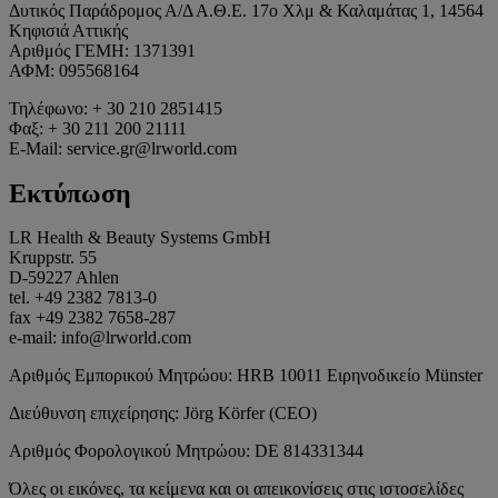
Δυτικός Παράδρομος Α/Δ Α.Θ.Ε. 17o Χλμ & Καλαμάτας 1, 14564
Κηφισιά Αττικής
Αριθμός ΓΕΜΗ: 1371391
ΑΦΜ: 095568164
Τηλέφωνο: + 30 210 2851415
Φαξ: + 30 211 200 21111
E-Mail: service.gr@lrworld.com
Εκτύπωση
LR Health & Beauty Systems GmbH
Kruppstr. 55
D-59227 Ahlen
tel. +49 2382 7813-0
fax +49 2382 7658-287
e-mail: info@lrworld.com
Αριθμός Εμπορικού Μητρώου: HRB 10011 Ειρηνοδικείο Münster
Διεύθυνση επιχείρησης: Jörg Körfer (CEO)
Αριθμός Φορολογικού Μητρώου: DE 814331344
Όλες οι εικόνες, τα κείμενα και οι απεικονίσεις στις ιστοσελίδες