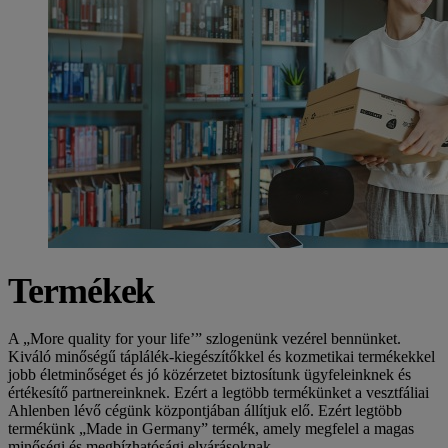
Termékek
A „More quality for your life’” szlogenünk vezérel bennünket.
Kiváló minőségű táplálék-kiegészítőkkel és kozmetikai termékekkel
jobb életminőséget és jó közérzetet biztosítunk ügyfeleinknek és
értékesítő partnereinknek. Ezért a legtöbb termékünket a vesztfáliai
Ahlenben lévő cégünk központjában állítjuk elő. Ezért legtöbb
termékünk „Made in Germany” termék, amely megfelel a magas
minőségi és megbízhatósági elvárásoknak.