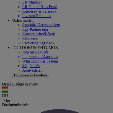
LR Minőség
LR Global Kids Fund
Kérdések és válaszok
Investor Relations
Üzleti modell
Szociális Kereskedelem
Egy Partner útja
Kereseti lehetőségek
Elismerés
Szövetségi tagságok
JOGI DOKUMENTUMOK
Jogi megjegyzés
Impresszum/Kapcsolat
Whistleblower System
Megfelelés
Adatvédelem
Hozzájárulás kezelése
Ország/Régió és nyelv
HU
hu
Direktértékesítés