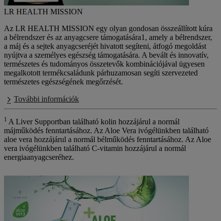
LR HEALTH MISSION
Az
LR HEALTH MISSION
egy olyan gondosan összeállított kúra
a bélrendszer és az anyagcsere támogatására1, amely a bélrendszer,
a máj és a sejtek anyagcseréjét hivatott segíteni, átfogó megoldást
nyújtva a személyes egészség támogatására. A bevált és innovatív,
természetes és tudományos összetevők kombinációjával ügyesen
megalkotott termékcsaládunk párhuzamosan segíti szervezeted
természetes egészségének megőrzését.
További információk
1
A Liver Supportban található kolin hozzájárul a normál
májműködés fenntartásához. Az Aloe Vera ivógélünkben található
aloe vera hozzájárul a normál bélműködés fenntartásához. Az Aloe
vera ivógélünkben található C-vitamin hozzájárul a normál
energiaanyagcseréhez.