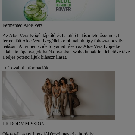
Fermented Aloe Vera
Az Aloe Vera Ivógél tápláló és fiatalító hatásai felerősödnek, ha
fermentált Aloe Vera Ivógéllel kombináljuk, így fokozva pozitív
hatásait. A fermentációs folyamat révén az Aloe Vera Ivógélben
található tápanyagok hatékonyabban szabadulnak fel, lehetővé téve
a teljes potenciáljuk kihasználását.
További információk
LR BODY MISSION
Okos választás, hogy jól érezd magad a bőrödben.