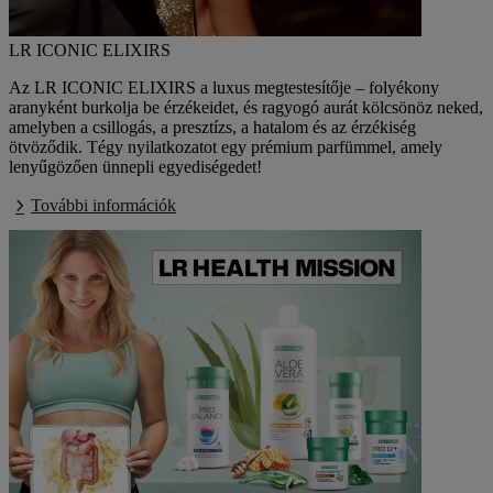
LR ICONIC ELIXIRS
Az LR ICONIC ELIXIRS a luxus megtestesítője – folyékony
aranyként burkolja be érzékeidet, és ragyogó aurát kölcsönöz neked,
amelyben a csillogás, a presztízs, a hatalom és az érzékiség
ötvöződik. Tégy nyilatkozatot egy prémium parfümmel, amely
lenyűgözően ünnepli egyediségedet!
További információk